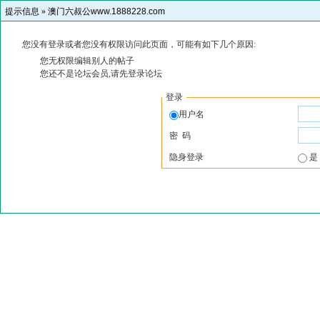
提示信息 »
澳门六叔公www.1888228.com
您没有登录或者您没有权限访问此页面，可能有如下几个原因:
您无权限编辑别人的帖子
您还不是论坛会员,请先登录论坛
登录
用户名
密 码
隐身登录