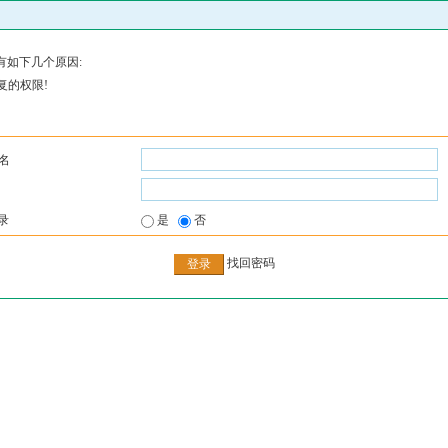
有如下几个原因:
复的权限!
名
录
是
否
找回密码