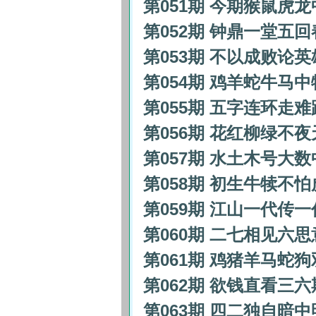
第051期 今期猴鼠虎龙
第052期 钟鼎一堂五回
第053期 不以成败论英
第054期 鸡羊蛇牛马中
第055期 五字连环走难
第056期 花红柳绿不夜
第057期 水土木号大数
第058期 初生牛犊不怕
第059期 江山一代传一
第060期 二七相见六思
第061期 鸡猪羊马蛇狗
第062期 欲钱直看三六
第063期 四二独自暗中