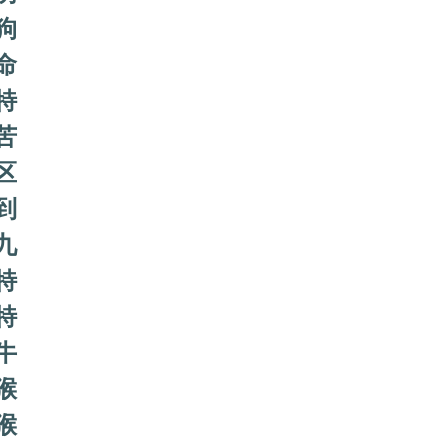
狗
命
特
苦
区
到
九
特
特
牛
猴
猴