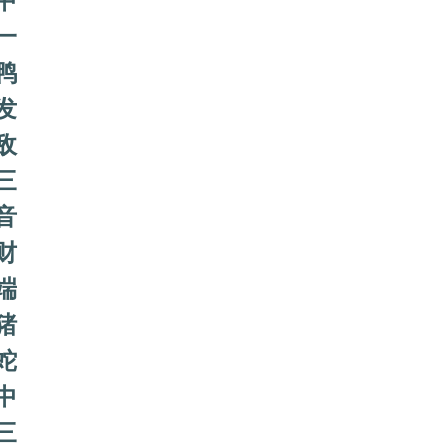
中
一
鸭
发
敌
三
音
财
端
猪
蛇
中
三