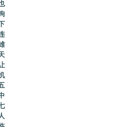
也
狗
下
连
雄
天
让
机
五
中
七
人
临