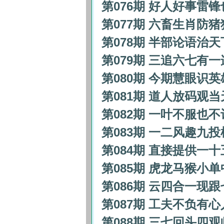
第076期 好人好事雷锋
第077期 六畜生肖防猪
第078期 半部论语治天
第079期 三追六七有一
第080期 今期慧眼识英
第081期 道人放码观当
第082期 一叶不服也不
第083期 一二风趣九投
第084期 直接提供一十
第085期 虎龙马猴小单
第086期 云四合一现跟
第087期 工夫不负有心
第088期 三七回头四观