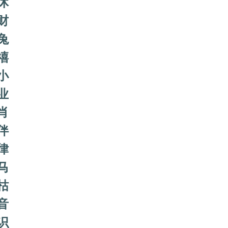
休
财
兔
禧
小
业
肖
伴
律
马
枯
音
识