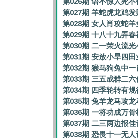
第026期 语不惊人死不
第027期 羊蛇虎龙鸡发
第028期 女人肖攻蛇羊
第029期 十八十九弄春
第030期 二一荣火流光
第031期 安放小旱四田
第032期 猴马狗兔中一
第033期 三五成群二六
第034期 四季轮转有规
第035期 兔羊龙马攻龙
第036期 一将功成万骨
第037期 二三两边报佳
第038期 恐畏十一无人